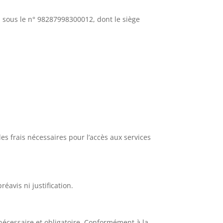
S sous le n° 98287998300012, dont le siège
les frais nécessaires pour l’accès aux services
éavis ni justification.
t nécessaire et obligatoire. Conformément à la