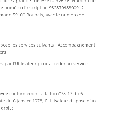
micilié 77 grande rue 69 610 AVEIZE. Numéro de
c le numéro d’inscription 98287998300012
lermann 59100 Roubaix, avec le numéro de
propose les services suivants : Accompagnement
iers
és par l’Utilisateur pour accéder au service
privée conformément à la loi n°78-17 du 6
ate du 6 janvier 1978, l’Utilisateur dispose d’un
droit :