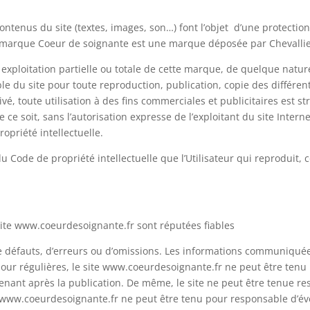
ontenus du site (textes, images, son…) font l’objet d’une protection 
La marque Coeur de soignante est une marque déposée par Chevallie
exploitation partielle ou totale de cette marque, de quelque natur
alable du site pour toute reproduction, publication, copie des différe
é, toute utilisation à des fins commerciales et publicitaires est st
 ce soit, sans l’autorisation expresse de l’exploitant du site Inter
ropriété intellectuelle.
du Code de propriété intellectuelle que l’Utilisateur qui reproduit, 
site www.coeurdesoignante.fr sont réputées fiables
de défauts, d’erreurs ou d’omissions. Les informations communiquées
jour régulières, le site www.coeurdesoignante.fr ne peut être tenu
enant après la publication. De même, le site ne peut être tenue resp
e www.coeurdesoignante.fr ne peut être tenu pour responsable d’éve