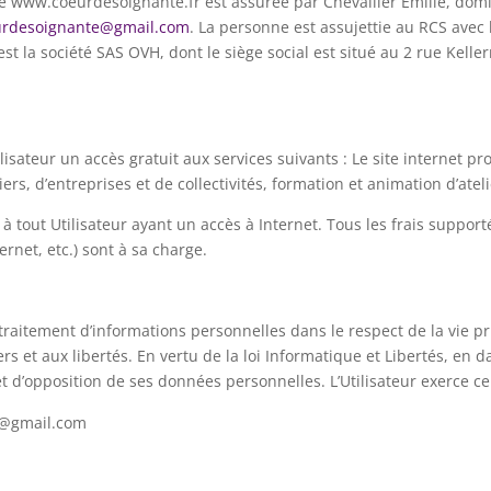
 site www.coeurdesoignante.fr est assurée par Chevallier Emilie, do
urdesoignante@gmail.com
. La personne est assujettie au RCS ave
st la société SAS OVH, dont le siège social est situé au 2 rue Kel
lisateur un accès gratuit aux services suivants : Le site internet 
rs, d’entreprises et de collectivités, formation et animation d’atel
 à tout Utilisateur ayant un accès à Internet. Tous les frais support
ernet, etc.) sont à sa charge.
un traitement d’informations personnelles dans le respect de la vie 
ers et aux libertés. En vertu de la loi Informatique et Libertés, en d
et d’opposition de ses données personnelles. L’Utilisateur exerce ce 
te@gmail.com