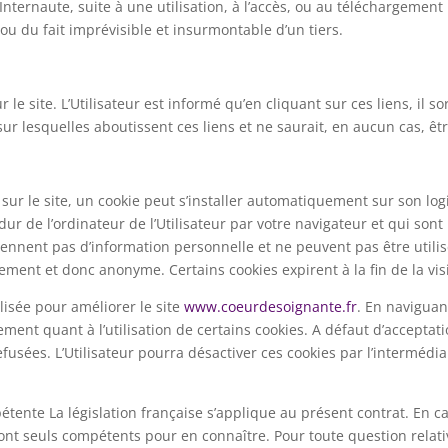
Internaute, suite à une utilisation, à l’accès, ou au téléchargement
u du fait imprévisible et insurmontable d’un tiers.
 le site. L’Utilisateur est informé qu’en cliquant sur ces liens, il 
sur lesquelles aboutissent ces liens et ne saurait, en aucun cas, ê
s sur le site, un cookie peut s’installer automatiquement sur son log
r de l’ordinateur de l’Utilisateur par votre navigateur et qui sont n
nnent pas d’information personnelle et ne peuvent pas être utilis
ment et donc anonyme. Certains cookies expirent à la fin de la visit
lisée pour améliorer le site
www.coeurdesoignante.fr
. En naviguant
ment quant à l’utilisation de certains cookies. A défaut d’acceptati
efusées. L’Utilisateur pourra désactiver ces cookies par l’interméd
pétente La législation française s’applique au présent contrat. En c
eront seuls compétents pour en connaître. Pour toute question relat